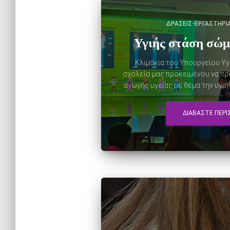
ΔΡΆΣΕΙΣ-ΕΡΓΑΣΤΉΡΙ
Υγιής στάση σώμ
Κλιμάκια του Υπουργείου Υ
σχολείο μας προκειμένου να π
αγωγής υγείας με θέμα την υγι
ΔΙΑΒΆΣΤΕ ΠΕΡ