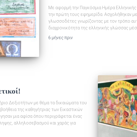
Με αφορμή την Παγκόσμια Ημέρα Ελληνικής
την πρώτη τους εφημερίδα. Ασχολήθηκαν με τ
γλωσσοδέτες γνωρίζοντας με τον τρόπο αυτό
διαχρονικότητα της ελληνικής γλώσσας μέσ
6 μήνες
πριν
ετικοί!
ιο Δεξιοτήτων με θέμα τα δικαιώματα του
τη βοήθεια της καθηγήτριας των Εικαστικών
ησαν μια αφίσα όπου περιγράφεται ένας
ληψης, αλληλοσεβασμού και χαράς για