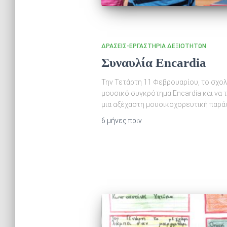
ΔΡΆΣΕΙΣ-ΕΡΓΑΣΤΉΡΙΑ ΔΕΞΙΟΤΉΤΩΝ
Συναυλία Encardia
Την Τετάρτη 11 Φεβρουαρίου, το σχολε
μουσικό συγκρότημα Encardia και να 
μια αξέχαστη μουσικοχορευτική παρά
6 μήνες
πριν