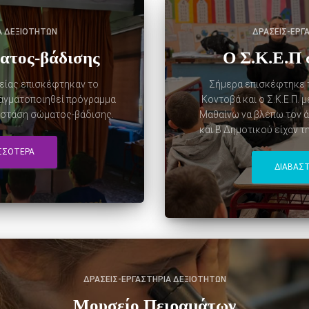
Α ΔΕΞΙΟΤΉΤΩΝ
ΔΡΆΣΕΙΣ-ΕΡΓ
ατος-βάδισης
Ο Σ.Κ.Ε.Π 
γείας επισκέφτηκαν το
Σήμερα επισκέφτηκε τ
ραγματοποιηθεί πρόγραμμα
Κοντοβά και ο Σ.Κ.Ε.Π. 
ή στάση σώματος-βάδισης.
Μαθαίνω να βλέπω τον 
και Β Δημοτικού είχαν τη
ΙΣΣΌΤΕΡΑ
ΔΙΑΒΆΣΤ
ΔΡΆΣΕΙΣ-ΕΡΓΑΣΤΉΡΙΑ ΔΕΞΙΟΤΉΤΩΝ
Μουσείο Πειραμάτων