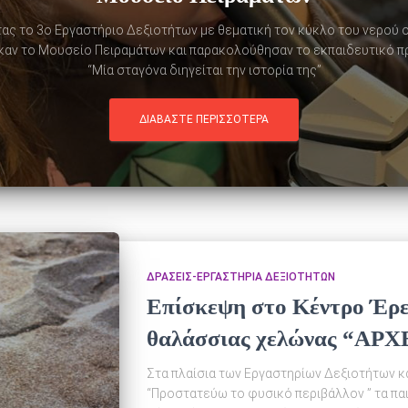
 το 3ο Εργαστήριο Δεξιοτήτων με θεματική τον κύκλο του νερού ο
αν το Μουσείο Πειραμάτων και παρακολούθησαν το εκπαιδευτικό π
“Μία σταγόνα διηγείται την ιστορία της”
ΔΙΑΒΆΣΤΕ ΠΕΡΙΣΣΌΤΕΡΑ
ΔΡΆΣΕΙΣ-ΕΡΓΑΣΤΉΡΙΑ ΔΕΞΙΟΤΉΤΩΝ
Επίσκεψη στο Κέντρο Έρε
θαλάσσιας χελώνας “ΑΡ
Στα πλαίσια των Εργαστηρίων Δεξιοτήτων κ
“Προστατεύω το φυσικό περιβάλλον ” τα παι