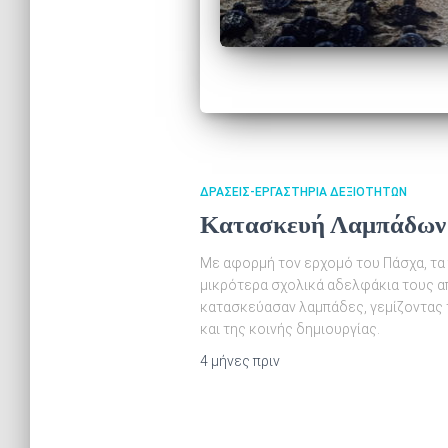
ΔΡΆΣΕΙΣ-ΕΡΓΑΣΤΉΡΙΑ ΔΕΞΙΟΤΉΤΩΝ
Κατασκευή Λαμπάδων
Με αφορμή τον ερχομό του Πάσχα, τα π
μικρότερα σχολικά αδελφάκια τους α
κατασκεύασαν λαμπάδες, γεμίζοντας τ
και της κοινής δημιουργίας.
4 μήνες
πριν