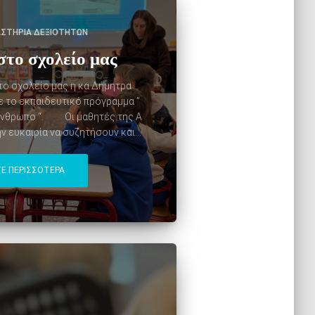
ΑΣΤΉΡΙΑ ΔΕΞΙΟΤΉΤΩΝ
στο σχολείο μας
ο σχολείο μας η κα Δήμητρα
με το εκπαιδευτικό πρόγραμμα ”
άνθρωπο “. Οι μαθητές της Α
ν ευκαιρία να συζητήσουν και...
Ε ΠΕΡΙΣΣΌΤΕΡΑ