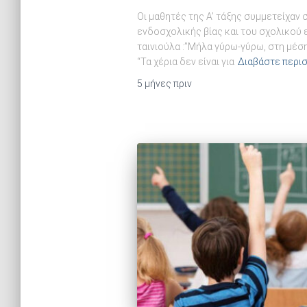
Οι μαθητές της Α’ τάξης συμμετείχαν 
ενδοσχολικής βίας και του σχολικο
ταινιούλα :”Μήλα γύρω-γύρω, στη μέση
“Τα χέρια δεν είναι για
Διαβάστε περι
5 μήνες
πριν