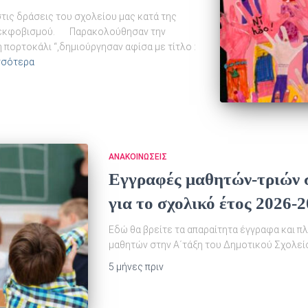
στις δράσεις του σχολείου μας κατά της
ύ εκφοβισμού. Παρακολούθησαν την
 πορτοκάλι “,δημιούργησαν αφίσα με τίτλο :
σσότερα
ΑΝΑΚΟΙΝΏΣΕΙΣ
Εγγραφές μαθητών-τριών 
για το σχολικό έτος 2026-
Εδώ θα βρείτε τα απαραίτητα έγγραφα και π
μαθητών στην Α΄τάξη του Δημοτικού Σχολεί
5 μήνες
πριν