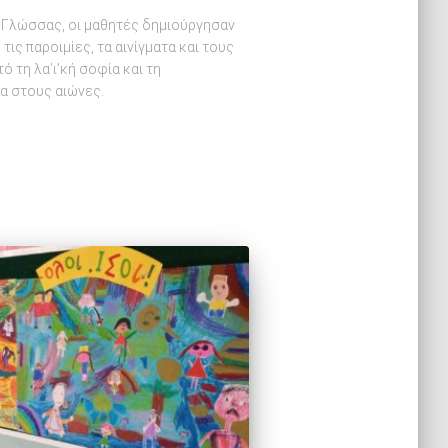
 Γλώσσας, οι μαθητές δημιούργησαν
ις παροιμίες, τα αινίγματα και τους
 τη λα’ι’κή σοφία και τη
α στους αιώνες.