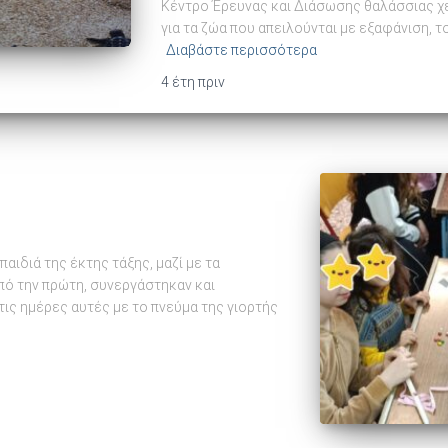
Κέντρο Έρευνας και Διάσωσης θαλάσσιας 
για τα ζώα που απειλούνται με εξαφάνιση, 
Διαβάστε περισσότερα
4 έτη
πριν
αιδιά της έκτης τάξης, μαζί με τα
πό την πρώτη, συνεργάστηκαν και
ις ημέρες αυτές με το πνεύμα της γιορτής