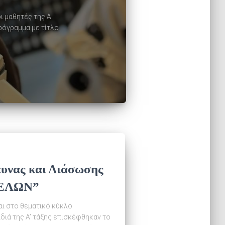
ι μαθητές της Α
ρόγραμμα με τίτλο
υνας και Διάσωσης
ΧΕΛΩΝ”
αι στο θεματικό κύκλο
διά της Α’ τάξης επισκέφθηκαν το