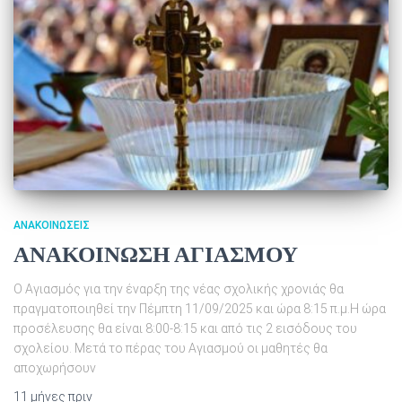
ΑΝΑΚΟΙΝΏΣΕΙΣ
ΑΝΑΚΟΙΝΩΣΗ ΑΓΙΑΣΜΟΥ
Ο Αγιασμός για την έναρξη της νέας σχολικής χρονιάς θα
πραγματοποιηθεί την Πέμπτη 11/09/2025 και ώρα 8:15 π.μ.Η ώρα
προσέλευσης θα είναι 8:00-8:15 και από τις 2 εισόδους του
σχολείου. Μετά το πέρας του Αγιασμού οι μαθητές θα
αποχωρήσουν
11 μήνες
πριν