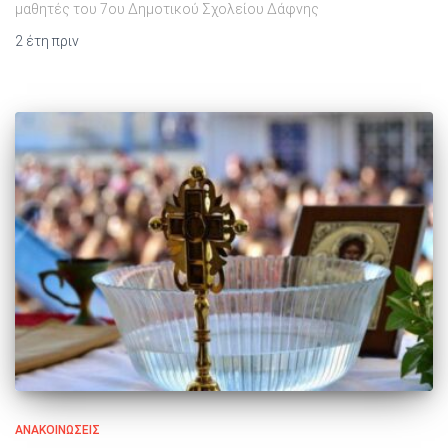
μαθητές του 7ου Δημοτικού Σχολείου Δάφνης
2 έτη
πριν
ΑΝΑΚΟΙΝΏΣΕΙΣ