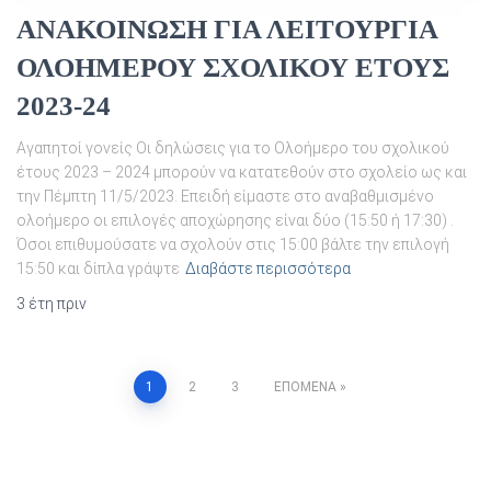
ΑΝΑΚΟΙΝΩΣΗ ΓΙΑ ΛΕΙΤΟΥΡΓΙΑ
ΟΛΟΗΜΕΡΟΥ ΣΧΟΛΙΚΟΥ ΕΤΟΥΣ
2023-24
Αγαπητοί γονείς Οι δηλώσεις για το Ολοήμερο του σχολικού
έτους 2023 – 2024 μπορούν να κατατεθούν στο σχολείο ως και
την Πέμπτη 11/5/2023. Επειδή είμαστε στο αναβαθμισμένο
ολοήμερο οι επιλογές αποχώρησης είναι δύο (15:50 ή 17:30) .
Όσοι επιθυμούσατε να σχολούν στις 15:00 βάλτε την επιλογή
15:50 και δίπλα γράψτε
Διαβάστε περισσότερα
3 έτη
πριν
Σελιδοποίηση
1
2
3
ΕΠΌΜΕΝΑ
άρθρων